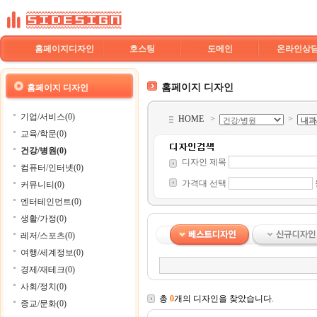
홈페이지디자인
호스팅
도메인
온라인상
홈페이지 디자인
홈페이지 디자인
기업/서비스(0)
HOME
>
>
교육/학문(0)
건강/병원(0)
디자인 제목
컴퓨터/인터넷(0)
가격대 선택
커뮤니티(0)
엔터테인먼트(0)
생활/가정(0)
레저/스포츠(0)
여행/세계정보(0)
경제/재테크(0)
사회/정치(0)
총
0
개의 디자인을 찾았습니다.
종교/문화(0)