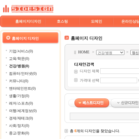
홈페이지디자인
호스팅
도메인
온라인상
홈페이지 디자인
홈페이지 디자인
기업/서비스(0)
HOME
>
>
교육/학문(0)
건강/병원(0)
디자인 제목
컴퓨터/인터넷(0)
가격대 선택
커뮤니티(0)
엔터테인먼트(0)
생활/가정(0)
레저/스포츠(0)
여행/세계정보(0)
경제/재테크(0)
사회/정치(0)
총
0
개의 디자인을 찾았습니다.
종교/문화(0)